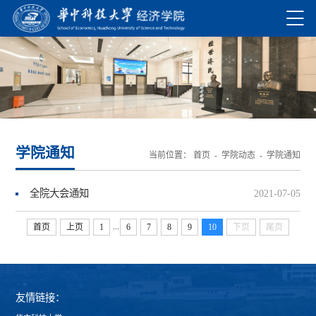
学院通知
当前位置：
首页
-
学院动态
-
学院通知
全院大会通知
2021-07-05
...
首页
上页
1
6
7
8
9
10
下页
尾页
友情链接：