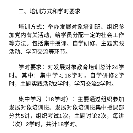
二、培训方式和学时要求
培训方式：举办发展对象培训班、组织参
加党内有关活动，给学员分配一定的社会工作
等方法。包括集中授课、自学研修、主题实践
活动、学习交流等环节。
学时要求：对发展对象教育培训总计
24
学
时。其中：集中学习
18
学时，自学研修
2
学
时，主题实践活动
2
学时，学习交流
2
学时。
集中学习（
18
学时）：主要通过组织参加
发展对象培训班。发展对象培训班集中授课部
分共
5
讲，组织考试
1
次，主题讨论
2
次，每讲
（次）
2
学时，共计
18
学时。