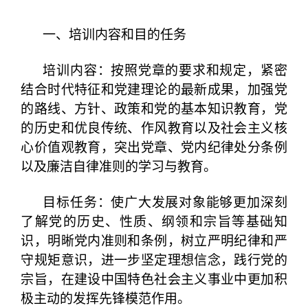
一、培训内容和目的任务
培训内容：按照党章的要求和规定，紧密
结合时代特征和党建理论的最新成果，加强党
的路线、方针、政策和党的基本知识教育，党
的历史和优良传统、作风教育以及社会主义核
心价值观教育，突出党章、党内纪律处分条例
以及廉洁自律准则的学习与教育。
目标任务：使广大发展对象能够更加深刻
了解党的历史、性质、纲领和宗旨等基础知
识，明晰党内准则和条例，树立严明纪律和严
守规矩意识，进一步坚定理想信念，践行党的
宗旨，在建设中国特色社会主义事业中更加积
极主动的发挥先锋模范作用。