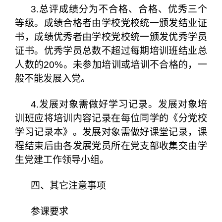
3.
总评成绩分为不合格、合格、优秀三个
等级。成绩合格者由学校党校统一颁发结业证
书，成绩优秀者由学校党校统一颁发优秀学员
证书。优秀学员总数不超过每期培训班结业总
人数的
20%
。未参加培训或培训不合格的，一
般不能发展入党。
4.
发展对象需做好学习记录。发展对象培
训班应将培训内容记录在每位同学的《分党校
学习记录本》。发展对象需做好课堂记录，课
程结束后由各发展党员所在党支部收集交由学
生党建工作领导小组。
四、其它注意事项
参课要求