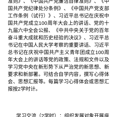
准则》、《中国共产党廉洁自律准则》、《中
国共产党纪律处分条例》、《中国共产党支部
工作条例（试行）》、习近平总书记在庆祝中
国共产党成立
100
周年大会上的讲话、党的十
九届六中全会公报、《中共中央关于党的百年
奋斗重大成就和历史经验的决议》、习近平总
书记在中国人民大学考察的重要讲话、习近平
总书记在庆祝中国共产主义青年团成立
100
周
年大会上的讲话等党的政策、法规和文件以及
学习党中央在新形势下从严治党的新思想、新
要求和新部署。可结合自学内容，撰写心得体
会、思想汇报等。每篇学习心得体会或思想汇
报按
2
学时计。
学习交流（
2
学时）：组织发展对象开展座