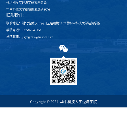
张培刚发展经济学研究基金会
华中科技大学张培刚发展研究院
联系我们：
联系地址：湖北省武汉市洪山区珞喻路1037号华中科技大学经济学院
学院电话：027-87543151
学院邮箱：jjxysjyzxx@hust.edu.cn
Copyright © 2024 华中科技大学经济学院