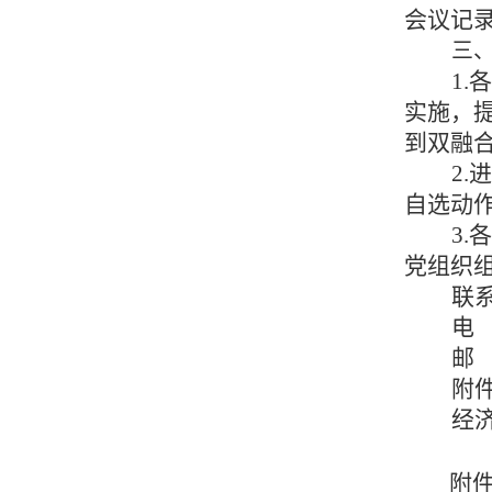
会议记
三
1
实施，
到双融
2
自选动
3.
党组织
联
电
邮
附
经
附