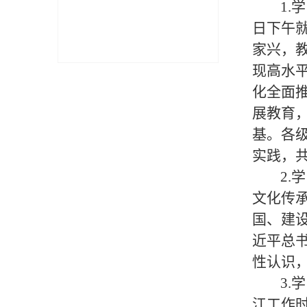
1.
学
日下午
家兴，
现高水
化全面
展教育
基。各
实践，
2.
学
文化传
国、建
近平总
性认识
3.
学
江工作