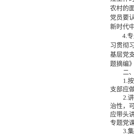
农村的
党员要
新时代
4.
专
习贯彻
基层党
题摘编
二
1.
支部应
2.
治性，
应
带
头
专题党
3