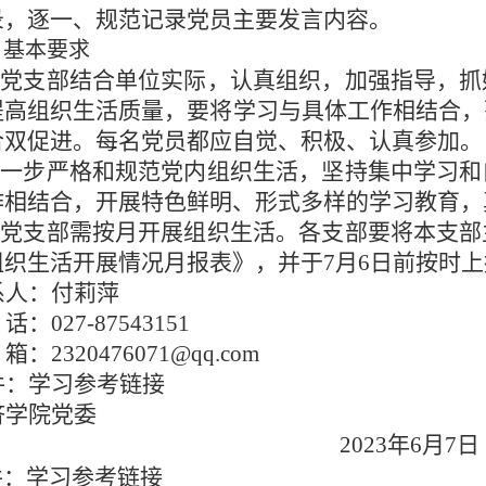
录，逐一、规范记录党员主要发言内容。
、基本要求
.各党支部结合单位实际，认真组织，加强指导，
提高组织生活质量，要将学习与具体工作相结合，
合双促进。每名党员都应自觉、积极、认真参加。
.进一步严格和规范党内组织生活，坚持集中学习
作相结合，开展特色鲜明、形式多样的学习教育，
各
党
支部需按月开展组织生活。各
支
部要将
本
支部
组织生活开展情况月报表》，
并于
7
月
6日前按时
系人：付莉萍
 话：
027-87543151
 箱：
2320476071@qq.com
件：学习参考链接
济学院党委
2023年6月7日
件：学习参考链接