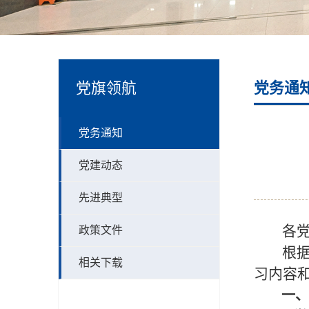
党旗领航
党务通
党务通知
党建动态
先进典型
各
政策文件
根
相关下载
习内容
一、