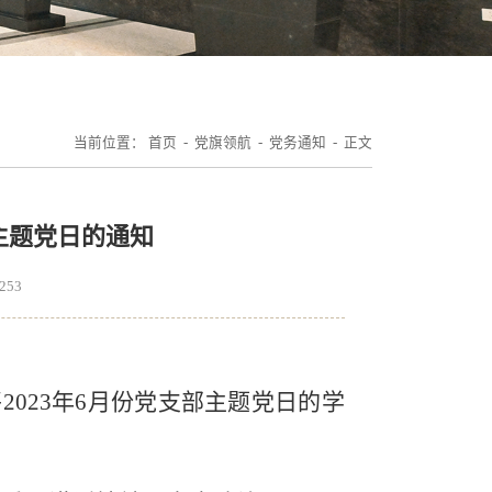
当前位置：
首页
-
党旗领航
-
党务通知
- 正文
部主题党日的通知
253
将
2023年
6
月份党支部主题党日的学