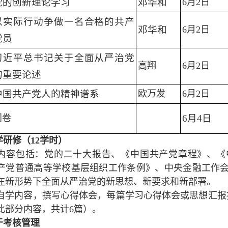
党的创新理论学习
邓华和
6月2日
以实际行动争做一名合格的共产
邓华和
6月2日
党员
习近平总书记关于全面从严治党
高翔
6月2日
的重要论述
中国共产党人的精神谱系
欧万发
6月2日
闭卷
6月4日
学研修（12学时）
内容包括：党的二十大报告、《中国共产党章程》、《
产党普通高等学校基层组织工作条例》、中央金融工作
在新形势下全面从严治党的新思想、新要求和新部署。
自学内容，撰写心得体会，每篇学习心得体会或思想汇报
此部分内容，共计6篇）。
于考核管理