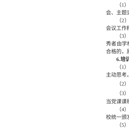
（1
会、主题
（2
会议工作
（3
秀者由学
合格的，
6.
培
（1
主动思考
（2
（3
当党课课
（4
校统一颁
（5