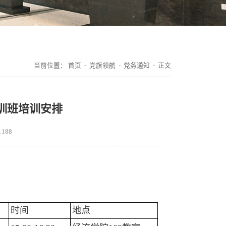
当前位置：
首页
-
党旗领航
-
党务通知
- 正文
训班培训安排
1188
时间
地点