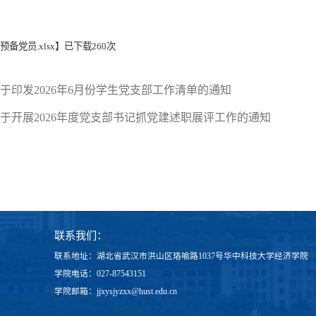
年预备党员.xlsx
】已下载
260
次
于印发2026年6月份学生党支部工作清单的通知
于开展2026年度党支部书记抓党建述职展评工作的通知
联系我们：
联系地址：湖北省武汉市洪山区珞喻路1037号华中科技大学经济学院
学院电话：027-87543151
学院邮箱：jjxysjyzxx@hust.edu.cn