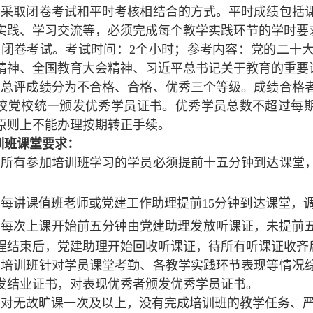
）采取闭卷考试和平时考核相结合的方式。平时成绩包括
实践、学习交流等，必须完成每个教学实践环节的学时要
）闭卷考试。考试时间：2个小时；参考内容：党的二十
精神、全国教育大会精神、习近平总书记关于教育的重要
）总评成绩分为不合格、合格、优秀三个等级。成绩合格
校党校统一颁发优秀学员证书。优秀学员总数不超过每期
原则上不能办理按期转正手续。
训班课堂要求：
）所有参加培训班学习的学员必须提前十五分钟到达课堂
。
到
）每讲课值班老师或党建工作助理提前15分钟
达课堂，
）每次上课开始前五分钟由党建助理发放听课证，未提前
程结束后，党建助理开始回收听课证，待所有听课证收齐
）培训班针对学员课堂考勤、各教学实践环节表现等情况
发结业证书，对表现优秀者颁发优秀学员证书。
）对无故旷课一次及以上，没有完成培训班的教学任务、