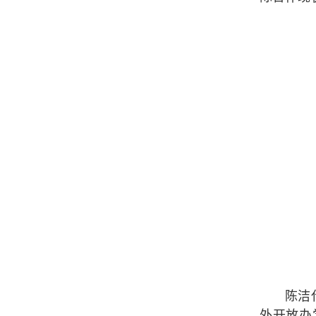
陈洁
外开放办