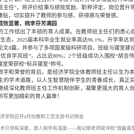
班主任”，将评价结果与绩效奖励、职称评定、岗位晋升
津贴，切实提升了教师的参与感、获得感与荣誉感。
成效显著，桃李芬芳满园
的工作结出了丰硕的育人成果。在教师班主任们的悉心
生态。2025届本科毕业生就业率高达96.1%，升学率达
论文8篇，并参与了多项国家级科研项目。班级与寝室建设同
“优良学风班”，占比近80%；2个班级成功入围校“胡吉
寝室荣获校“标兵寝室”称号。
数字和荣誉的背后，是经济学院全体教师班主任以生为
生的学术道路，以人生智慧陪伴学生的青春成长，真正实现
继续深化教师班主任工作机制创新，凝聚更强大的育人
书写更加精彩的育人篇章！
济学院召开4月份教职工党支部书记例会
术引领有深度，育人陪伴有温度——周记顺老师获评校“我最喜