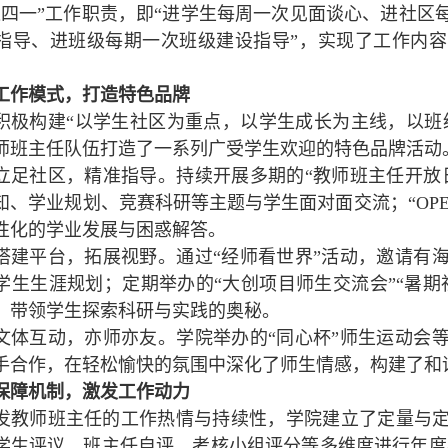
进四一”工作职责，即“进学生每周一次见面谈心、进社区
指导、进班级每期一次班级建设指导”，实现了工作内
工作模式，打造特色品牌
积极构建“以学生社区为重点，以学生成长为主线，以班级
师班主任队伍打造了一系列广受学生欢迎的特色品牌活动
立足社区，精准指导。持续开展多期的“教师班主任开放
知、学业规划、竞赛科研等主题与学生面对面交流；“OPE
性化的学业发展与困惑解答。
搭建平台，拓展视野。通过“经师看世界”活动，邀请有
学生生涯规划；定期举办的“大创项目师生交流会”“暑期
，带领学生探索科研与实践的奥秘。
文体互动，亦师亦友。学院举办的“同心杯”师生运动会
手合作，在轻松愉快的氛围中深化了师生情感，构建了和
保障机制，激发工作动力
发教师班主任的工作热情与持续性，学院建立了定量与
学生评议、班主任自评、考核小组评分等多维度进行年度考