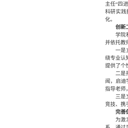
主任“四
科研实践
化。
创新
学院
并依托教
一是
绕专业认
提供了个
二是
闻，启迪
指导老师
三是
竞技、携
完善
为激
系。通过