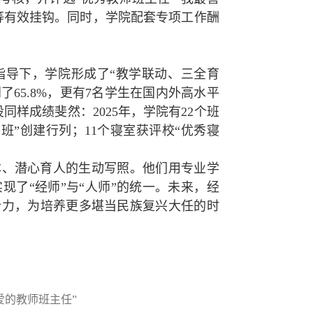
等有效挂钩。同时，学院配套专项工作酬
指导下，学院形成了“教学联动、三全育
到了65.8%，更有7名学生在国内外高水平
样成绩斐然：2025年，学院有22个班
伟班”创建行列；11个寝室获评校“优秀寝
本、潜心育人的生动写照。他们用专业学
了“经师”与“人师”的统一。未来，经
合力，为培养更多堪当民族复兴大任的时
爱的教师班主任”