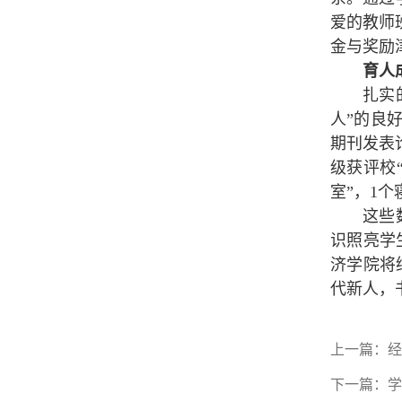
爱的教师
金与奖励
育人
扎实
人”的良好
期刊发表
级获评校
室”，1个
这些
识照亮学
济学院将
代新人，
上一篇：
经
下一篇：
学