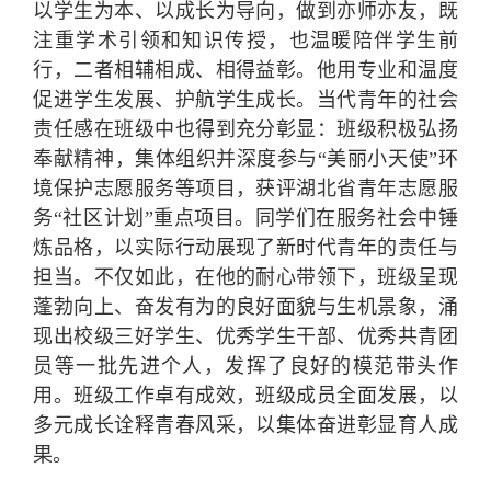
以学生为本、以成长为导向，做到亦师亦友，既
注重学术引领和知识传授，也温暖陪伴学生前
行，二者相辅相成、相得益彰。他用专业和温度
促进学生发展、护航学生成长。当代青年的社会
责任感在班级中也得到充分彰显：班级积极弘扬
奉献精神，集体组织并深度参与“美丽小天使”环
境保护志愿服务等项目，获评湖北省青年志愿服
务“社区计划”重点项目。同学们在服务社会中锤
炼品格，以实际行动展现了新时代青年的责任与
担当。不仅如此，在他的耐心带领下，班级呈现
蓬勃向上、奋发有为的良好面貌与生机景象，涌
现出校级三好学生、优秀学生干部、优秀共青团
员等一批先进个人，发挥了良好的模范带头作
用。班级工作卓有成效，班级成员全面发展，以
多元成长诠释青春风采，以集体奋进彰显育人成
果。