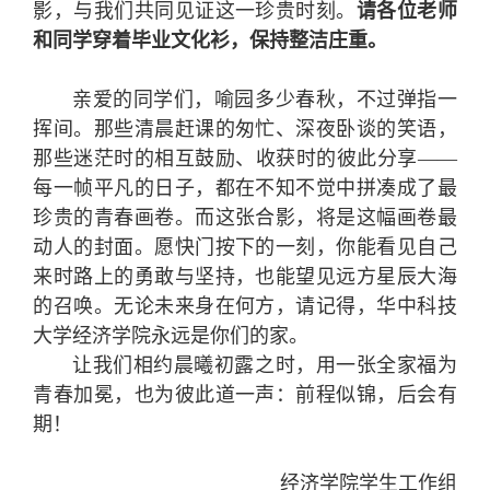
影，与我们共同见证这一珍贵时刻。
请各位老师
和同学穿着毕业文化衫，保持整洁庄重。
亲爱的同学们，喻园多少春秋，不过弹指一
挥间。那些清晨赶课的匆忙、深夜卧谈的笑语，
那些迷茫时的相互鼓励、收获时的彼此分享——
每一帧平凡的日子，都在不知不觉中拼凑成了最
珍贵的青春画卷。而这张合影，将是这幅画卷最
动人的封面。愿快门按下的一刻，你能看见自己
来时路上的勇敢与坚持，也能望见远方星辰大海
的召唤。无论未来身在何方，请记得，华中科技
大学经济学院永远是你们的家。
让我们相约晨曦初露之时，用一张全家福为
青春加冕，也为彼此道一声：前程似锦，后会有
期！
经济学院学生工作组