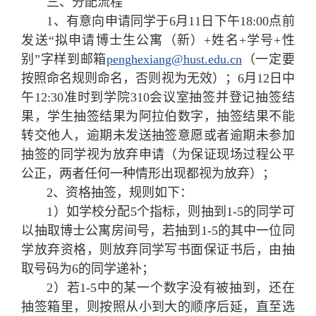
三、分配流程
1、有意向申请同学于6月11日下午18:00点前
发送“拟申请博士生公寓（新）+姓名+学号+性
别”字样到邮箱
penghexiang@hust.edu.cn
（一定要
按照命名规则命名，否则视为无效）；6月12日中
午12:30准时到学院310会议室抽签并登记抽签结
果，学生抽签结果为阿拉伯数字，抽签结果不能
转交他人，逾期未发送抽签意愿或者逾期未参加
抽签的同学视为放弃申请（为保证现场过程公平
公正，两者任何一种情形出现都视为放弃）；
2、资格抽签，规则如下：
1）如学校分配5个指标，则抽到1-5的同学可
以抽取博士公寓房间号，若抽到1-5的其中一位同
学放弃资格，则放弃同学写书面保证书后，由抽
取号码为6的同学递补；
2）若1-5中的某一个数字没有被抽到，还在
抽签箱里，则按照从小到大的顺序后延，直至选