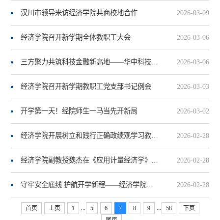
汉川市领导来访经济学院共商校地合作
2026-03-09
经济学院召开新学期全体教职工大会
2026-03-06
三方聚力共筑科技金融新高地——华中科技大学科技金融研究院、武汉产业创新发展研究院、中信银行武汉分行举行交流会议
2026-03-06
经济学院召开新学期教职工党支部书记例会
2026-03-03
开学第一天！经院师生一马当先开新局
2026-03-02
经济学院开展树立和践行正确政绩观学习教育动员部署会
2026-02-28
经济学院副教授魏杰在《应用计量经济学》发文，提出基于文本数据的分位数预测新方法
2026-02-28
守牢安全底线 护航开学新程——经济学院开展2026年春季学期开学前安全卫生专项检查
2026-02-28
...
...
首页
上页
1
5
6
7
8
9
58
下页