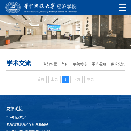
学术交流
当前位置：
首页
-
学院动态
-
学术通知
-
学术交流
首页
上页
1
下页
尾页
友情链接：
华中科技大学
张培刚发展经济学研究基金会