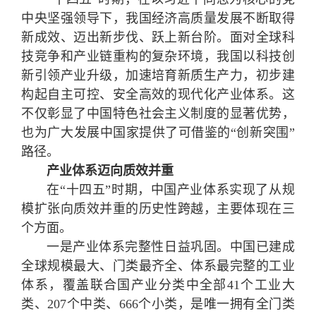
中央坚强领导下，我国经济高质量发展不断取得
新成效、迈出新步伐、跃上新台阶。面对全球科
技竞争和产业链重构的复杂环境，我国以科技创
新引领产业升级，加速培育新质生产力，初步建
构起自主可控、安全高效的现代化产业体系。这
不仅彰显了中国特色社会主义制度的显著优势，
也为广大发展中国家提供了可借鉴的“创新突围”
路径。
产业体系迈向质效并重
在“十四五”时期，中国产业体系实现了从规
模扩张向质效并重的历史性跨越，主要体现在三
个方面。
一是产业体系完整性日益巩固。中国已建成
全球规模最大、门类最齐全、体系最完整的工业
体系，覆盖联合国产业分类中全部41个工业大
类、207个中类、666个小类，是唯一拥有全门类