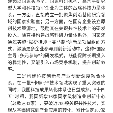
建起以国家实验室、国家科研机构、高水平研究
型大学和科技领军企业为主体的战略科技力量体
系。一方面，直接成立一批聚焦前沿基础研究领
域的国家实验室；另一方面，在国有企业设立原
创技术策源地，鼓励其在关键共性技术上的研发
投入。除直接构建战略科研力量体系外，国家还
通过实施“揭榜挂帅”“赛马制”等新型项目组织方
式，激励更多企业参与到创新活动中。这种“国家
主导+多元参与”的研发模式，既能保障长期投入
的稳定性，又能引入市场竞争机制，提升创新效
率。
二是构建科技创新与产业创新深度融合体
系。在一批“卡脖子”技术领域实现了重大突破的
同时，我国科技成果转化体系也日益成熟。“十四
五”时期，我国新增16家国家级制造业创新中心
（总数达33家），突破近700项关键共性技术，实
现从基础研究到产业应用的转化。累计认定187家