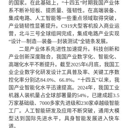
的国家。在此基础上，“十四五”时期我国产业体
系不断补短板、提质量、强韧性。在高端装备、
集成电路、人工智能等一些重点领域取得突破，
产业链韧性显著提升。C919大型客机投入商业运
营，北斗三号全球组网完成，集成电路产业实现
“设计—制造—装备—封装测试”全链条发展。
二是产业体系先进性加速提升。科技创新和
产业创新深度融合，我国产业数字化、智能化、
高端化水平不断提升。截至2025年6月底，我国工
业企业数字化研发设计工具普及率、关键工序数
控化率分别达84.0%、66.8%。“十四五”以来，我
国产业智能化水平迅速提高。2024年，我国工业
机器人装机量占全球部署量的54%，已建成超3.5
万家基础级、7000多家先进级和230家卓越级智能
工厂。人工智能研发及应用不断突破，通用大模
型达到国际先进水平，具身智能发展进入快车
道。