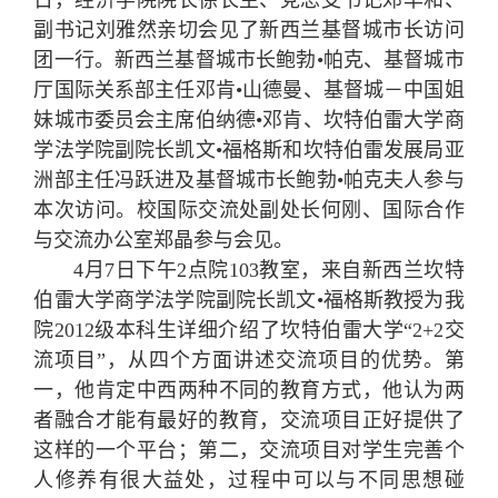
日，经济学院院长徐长生、党总支书记邓华和、
副书记刘雅然亲切会见了新西兰基督城市长访问
团一行。新西兰基督城市长鲍勃•帕克、基督城市
厅国际关系部主任邓肯•山德曼、基督城－中国姐
妹城市委员会主席伯纳德•邓肯、坎特伯雷大学商
学法学院副院长凯文•福格斯和坎特伯雷发展局亚
洲部主任冯跃进及基督城市长鲍勃•帕克夫人参与
本次访问。校国际交流处副处长何刚、国际合作
与交流办公室郑晶参与会见。
4月7日下午2点院103教室，来自新西兰坎特
伯雷大学商学法学院副院长凯文•福格斯教授为我
院2012级本科生详细介绍了坎特伯雷大学“2+2交
流项目”，从四个方面讲述交流项目的优势。第
一，他肯定中西两种不同的教育方式，他认为两
者融合才能有最好的教育，交流项目正好提供了
这样的一个平台；第二，交流项目对学生完善个
人修养有很大益处，过程中可以与不同思想碰