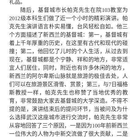
礼品。
随后，基督城市长帕克先生在院103教室为
2012级本科生们做了近一个小时的精彩演讲。帕
克先生演讲语言朴实易懂，台风轻松自如。他三
个方面描述了新西兰的基督城：第一，基督城有
着上千年厚重的历史，在这里有古代和现代的碰
撞；第二，他回忆了儿时的个人生活，从过去到
现在，基督城都是个宁静、祥和的地方，非常适
宜人们居住，同时，附近也有许多休闲的地方，
新西兰的阿尔卑斯山脉就是旅游的极佳去处，人
们可以在旅游景区滑雪、赏景；第三，与7日福格
斯教授一样，帕克先生也称赞了当地优秀的教
育，非常鼓励大家去基督城的大学深造。不得不
提的是，演讲结束后的提问环节，当被问及为什
么选择武汉这座城市进行交流时，帕克先生非常
从容地回答了三个原因，一是因为100年前新西兰
一位伟大的人物为中新交流做了很大贡献，二是