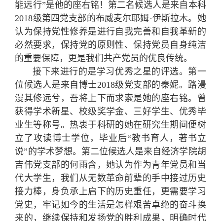
能远行”是他的座右铭！第二名候选人是来自本科
2018级第四党支部的布威麦尔耶姆·伊斯拉木。她
认为保持党性修养是进行自我完善和自我革新的
必然要求，保持党的原则性、保持党员自身纯洁
的重要保障，更是我们共产党员的优良传统。
接下来进行的是学习优秀之星的评选。第一
位候选人是来自博士2018级党支部的秦妮。路漫
漫其修远兮，吾将上下而求索是她的座右铭。曾
获得学术新星、校级奖学金、三好学生、优秀毕
业生等称号。热衷于科研的她在研究生期间便树
立了攻读博士学位，毕业后“教书育人，著书立
说”的学术梦想。第二位候选人是来自经济学院胡
吉伟党支部的何雨含，她认为作为青年党员和当
代大学生，我们从无数革命前辈的手中接过历史
接力棒，身负承上启下的历史重任，更需要学习
党史，牢记如今的生活是怎样艰苦卓绝的奋斗换
来的，继续保持和发扬党的胜利成果，明确时代