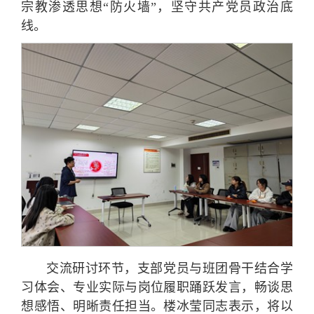
宗教渗透思想“防火墙”，坚守共产党员政治底
线。
交流研讨环节，支部党员与班团骨干结合学
习体会、专业实际与岗位履职踊跃发言，畅谈思
想感悟、明晰责任担当。楼冰莹同志表示，将以