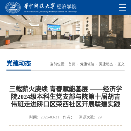
党建动态
当前位置：
首页
-
党旗领航
-
党建动态
- 正文
三载薪火赓续 青春赋能基层 ——经济学
院2024级本科生党支部与院第十届胡吉
伟班走进硚口区荣西社区开展联建实践
时间：2026-03-31 作者： 浏览次数：
29