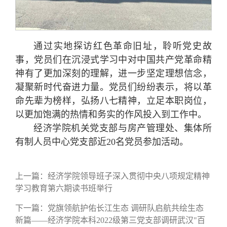
通过实地探访红色革命旧址，聆听党史故
事，党员们在沉浸式学习中对中国共产党革命精
神有了更加深刻的理解，进一步坚定理想信念，
凝聚新时代奋进力量。党员们纷纷表示，将以革
命先辈为榜样，弘扬八七精神，立足本职岗位，
以更加饱满的热情和务实的作风投入到工作中。
经济学院机关党支部与房产管理处、集体所
有制人员中心党支部近20名党员参加活动。
上一篇：
经济学院领导班子深入贯彻中央八项规定精神
学习教育第六期读书班举行
下一篇：
党旗领航护佑长江生态 调研队启航共绘生态
新篇——经济学院本科2022级第三党支部调研武汉"百