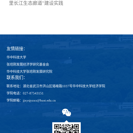
里长江生态廊道"建设实践
友情链接：
华中科技大学
张培刚发展经济学研究基金会
华中科技大学张培刚发展研究院
联系我们：
联系地址：湖北省武汉市洪山区珞喻路1037号华中科技大学经济学院
学院电话：027-87543151
学院邮箱：jjxysjyzxx@hust.edu.cn