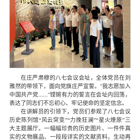
在庄严肃穆的八七会议会址，全体党员在刘
雅然的带领下，面向党旗庄严宣誓。"我志愿加入
中国共产党......"铿锵有力的誓言在会址内回荡，
表达了同志们不忘初心、牢记使命的坚定信念。
在讲解员的引领下，党员们参观了八七会议
历史陈列馆“风云突变”“力挽狂澜”“星火燎原”三
大主题展厅。一幅幅珍贵的历史图片、一件件真
实的文物展品、一段段详实的文献资料，生动再