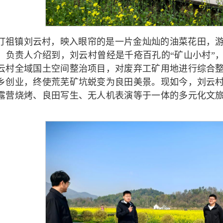
汀祖镇刘云村，映入眼帘的是一片金灿灿的油菜花田，
。负责人介绍到，刘云村曾经是千疮百孔的“矿山小村”，地
云村全域国土空间整治项目，对废弃工矿用地进行综合
乡创业，终使荒芜矿坑蜕变为良田美景。现如今，刘云
露营烧烤、良田写生、无人机表演等于一体的多元化文