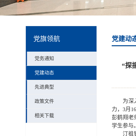
党旗领航
党建动
党务通知
“探
党建动态
先进典型
为深
政策文件
力，3月
相关下载
彭鹤翔老
学生参与
汀祖