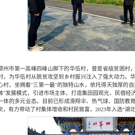
鄂州市第一高峰四峰山脚下的华伍村，曾是省级贫困村，2
村，为华伍村从脱贫攻坚到乡村振兴注入了强大动力。
心村，坐拥着"三第一最"的独特山水，依托得天独厚的自
体"发展模式，引进市场主体，打造集田园观光、民宿经
一体的多元业态。目前已形成滑翔伞、热气球、国防教
人次，有力带动了村集体增收和村民致富，2023年入选“湖