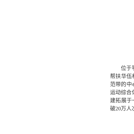
位于
帮扶华伍
范带的中
运动综合
建拓展于
破20万