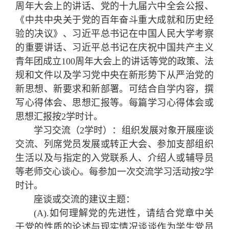
周年大会上的讲话、党的十九届六中全会公报、
《中共中央关于党的百年奋斗重大成就和历史经
验的决议》、习近平总书记在中国人民大学考察
的重要讲话、习近平总书记在庆祝中国共产主义
青年团成立100周年大会上的讲话等党的政策、法
规和文件以及学习党中央在新形势下从严治党的
新思想、新要求和新部署。可结合自学内容，撰
写心得体会、思想汇报等。每篇学习心得体会或
思想汇报按2学时计。
学习交流（2学时）：组织发展对象开展座谈
交流、列席党员发展或转正大会、参加支部组织
生活以及与指定的入党联系人、介绍人或辅导员
等老师交心谈心。每参加一次交流学习活动按2学
时计。
座谈或交流的建议主题：
(A).如何理解党的先进性，请结合党章中关
于党的性质的论述与现实情况谈谈作为学生党员