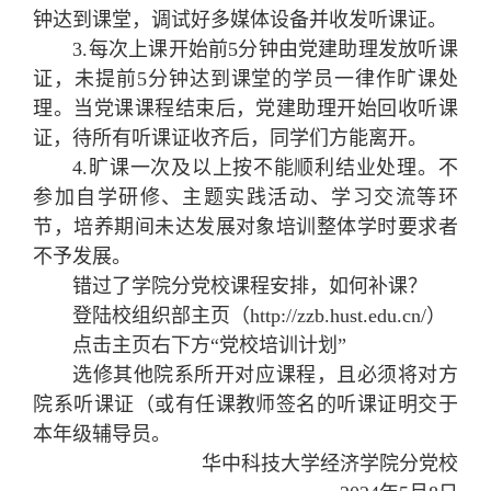
钟达到课堂，调试好多媒体设备并收发听课证。
3.每次上课开始前5分钟由党建助理发放听课
证，未提前5分钟达到课堂的学员一律作旷课处
理。当党课课程结束后，党建助理开始回收听课
证，待所有听课证收齐后，同学们方能离开。
4.旷课一次及以上按不能顺利结业处理。不
参加自学研修、主题实践活动、学习交流等环
节，培养期间未达发展对象培训整体学时要求者
不予发展。
错过了学院分党校课程安排，如何补课？
登陆校组织部主页（http://zzb.hust.edu.cn/）
点击主页右下方“党校培训计划”
选修其他院系所开对应课程，且必须将对方
院系听课证（或有任课教师签名的听课证明交于
本年级辅导员。
华中科技大学经济学院分党校