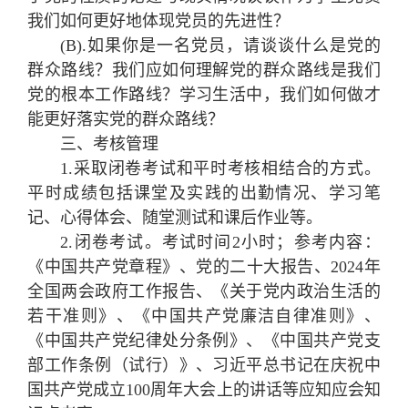
我们如何更好地体现党员的先进性？
(B).如果你是一名党员，请谈谈什么是党的
群众路线？我们应如何理解党的群众路线是我们
党的根本工作路线？学习生活中，我们如何做才
能更好落实党的群众路线？
三、考核管理
1.采取闭卷考试和平时考核相结合的方式。
平时成绩包括课堂及实践的出勤情况、学习笔
记、心得体会、随堂测试和课后作业等。
2.闭卷考试。考试时间2小时；参考内容：
《中国共产党章程》、党的二十大报告、2024年
全国两会政府工作报告、《关于党内政治生活的
若干准则》、《中国共产党廉洁自律准则》、
《中国共产党纪律处分条例》、《中国共产党支
部工作条例（试行）》、习近平总书记在庆祝中
国共产党成立100周年大会上的讲话等应知应会知