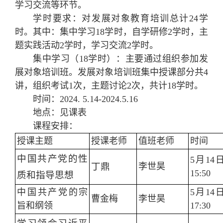
学习交流等环节。
学时要求：对发展对象教育培训总计24学
时。其中：集中学习18学时，自学研修2学时，主
题实践活动2学时，学习交流2学时。
集中学习（18学时）：主要通过组织参加发
展对象培训班。发展对象培训班集中授课部分共4
讲，组织考试1次，主题讨论2次，共计18学时。
时间：2024. 5.14-2024.5.16
地点：见课表
课程安排：
授课主题
授课老师
值班老师
时间
中国共产党的性
5月14日
丁鼎
李世昊
15:50
质和指导思想
中国共产党的宗
5月14日
曹金梅
李世昊
旨和纲领
17:30