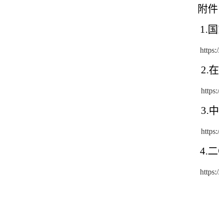
附件
1
.
https
2
https
3
https
4.二
https