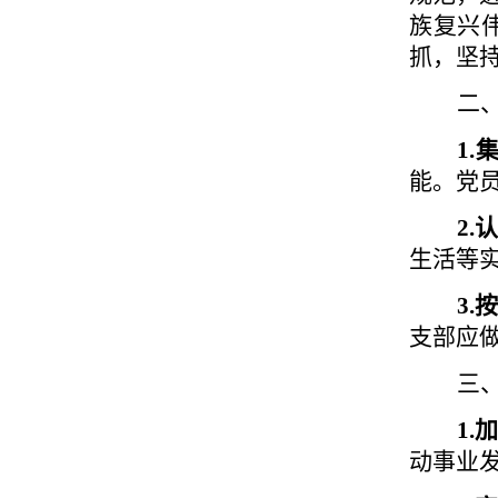
族复兴
抓，坚
二
1
能。党
2.
生活等
3.
支部应
三
1.
动事业