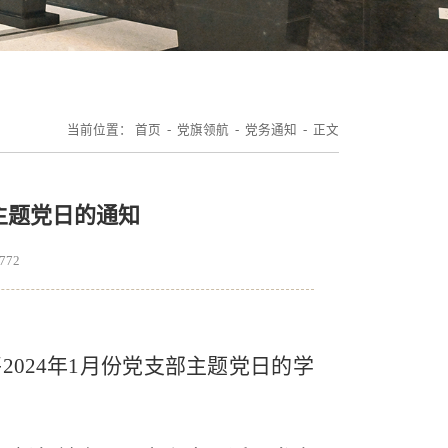
当前位置：
首页
-
党旗领航
-
党务通知
- 正文
部主题党日的通知
772
将
20
24
年
1
月份党支部主题党日的学