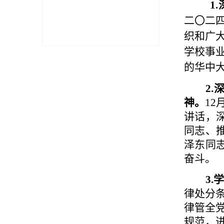
1.
二
〇
二
织和广
学校事
的华中
2
神。
1
讲话，
同志、
泽东同
奋斗。
3
律处分
律管全
规范，