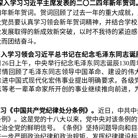
深入学习习近平主席发表的二〇二四年新年贺词
四年新年贺词。贺词回顾了过去一年的重大成就，
大党员要认真学习领会新年贺词精神，并结合学校
业发展取得的新成效新突破，以时不我待的紧迫感
大而团结奋斗。
.深入学习领会习近平总书记在纪念毛泽东同志诞
2月26日上午，中央举行纪念毛泽东同志诞辰130
深情回顾了毛泽东同志领导中国革命、建设的伟
推进中国式现代化宏伟事业提出明确要求。各级
志等老一辈革命家所开创的事业继续推向前进，
.学习《中国共产党纪律处分条例》。
近日，中共中
条例》。这是党的十八大以来，党中央对该条例的
党治全党的鲜明信号。《条例》坚持问题导向和目
进一步严明政治纪律和政治规矩，发挥纪律建设标