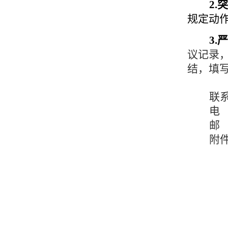
2.
规定动
3.
议记录
结，填写
联
电 
邮 
附