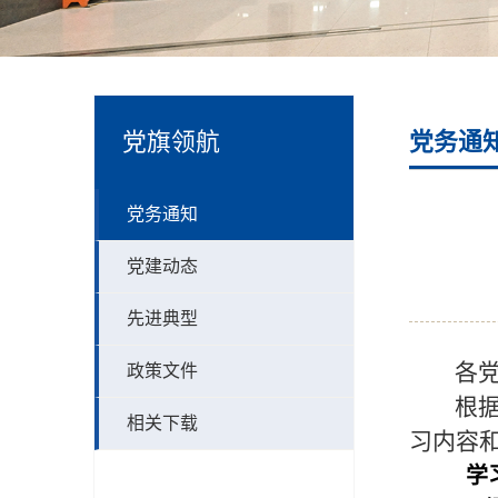
党旗领航
党务通
党务通知
党建动态
先进典型
各
政策文件
根
相关下载
习内容
学