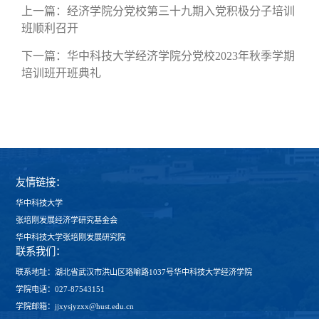
上一篇：
经济学院分党校第三十九期入党积极分子培训
班顺利召开
下一篇：
华中科技大学经济学院分党校2023年秋季学期
培训班开班典礼
友情链接：
华中科技大学
张培刚发展经济学研究基金会
华中科技大学张培刚发展研究院
联系我们：
联系地址：湖北省武汉市洪山区珞喻路1037号华中科技大学经济学院
学院电话：027-87543151
学院邮箱：jjxysjyzxx@hust.edu.cn