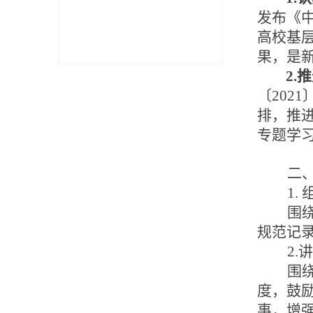
发布《
高校基
果，是
2.
〔202
排，推进
专题学
二
1.
围
规范记
2.
围
度，鼓
事，增