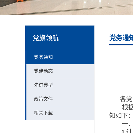
党旗领航
党务通
党务通知
党建动态
先进典型
各党
政策文件
根
相关下载
知如下
一
1