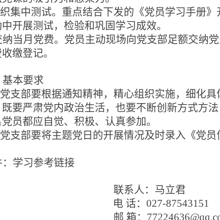
织集中测试。重点结合下发的《党员学习手册》
动中开展测试，检验和巩固学习成效。
 交纳当月党费。党员主动现场向党支部足额交纳
费收缴登记。
、基本要求
.各党支部要根据通知精神，精心组织实施，细化具
；
既要严肃党内政治生活，也要不断创新方式方法
名党员都应自觉、积极、认真参加。
.各党支部要将主题党日的开展情况及时录入《党
件：学习参考链接
联系人：马立君
电 话：027-87543151
邮 箱：
77224636@qq.c