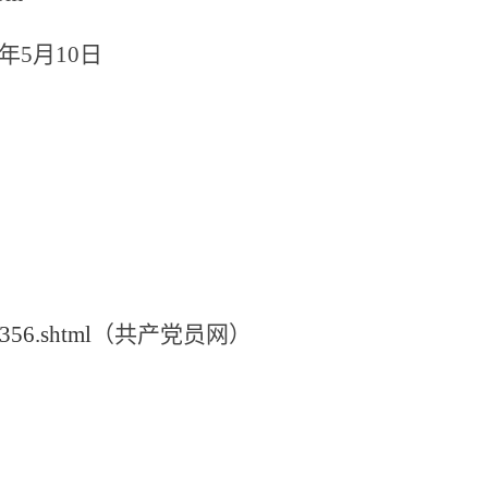
1年
5
月
10
日
356.shtml
（共产党员网）