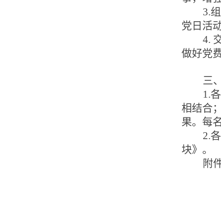
3.
组
党日活
4
.
做好党
三
1
相结合
果。
每
2
块》。
附