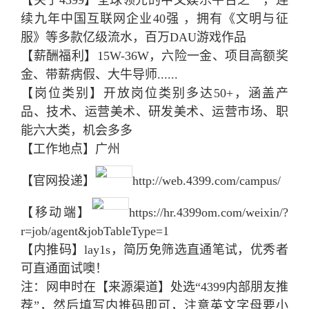
【关于4399】全球领先的中文娱乐平台之一，连
续九年中国互联网企业40强 ，拥有《文明与征
服》等多款亿级流水，百万DAU游戏作品
【薪酬福利】15W-36W，六险一金、项目高额奖
金、带薪病假、大牛导师......
【岗位类别】开放岗位类别多达50+，涵盖产
品、技术、运营美术、研发美术、运营市场、职
能六大类，机会多多
【工作地点】广州
【官网投递】
http://web.4399.com/campus/
【移动端】
https://hr.4399om.com/weixin/?
r=job/agent&jobTableType=1
【内推码】lay1s，简历免筛选直通笔试，优秀者
可直通面试噢！
注：网申时在【来源渠道】处选“4399内部朋友推
荐”，然后填写内推码即可，注意英文字母要小