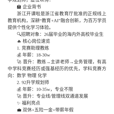
学规划师，虚位以待！
🏫 企业背书
浙江开课啦是浙江省教育厅批准的正规线上
教育机构，深耕“教育+AI”融合创新，为百万学员
提供个性化学习体验。
🔍招聘对象：26届毕业的海内外高校毕业生
🔥 核心岗位速览
1. 竞赛助理教练
💰 年薪：18-30w
🚀 晋升：教练→主讲老师→业务管理，有高
中学科竞赛经历或强基经历的优先，学科竞赛方
向：数学 物理 化学
2. 92升学规划师
💰 年薪：10-35w，专业不限
🚀 晋升：专业线/管理线双通道发展
✨ 福利亮点
💼 双休+五险一金+带薪年假