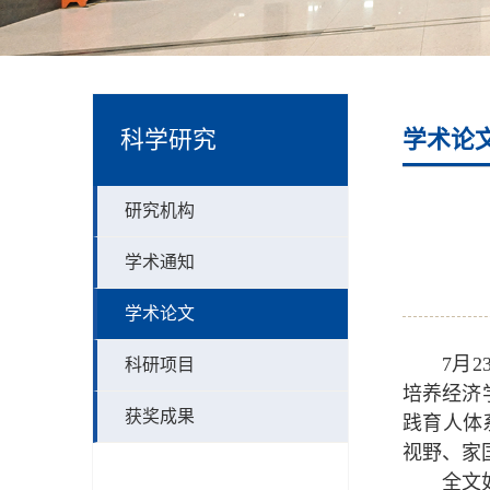
科学研究
学术论
研究机构
学术通知
学术论文
7月
科研项目
培养经济
获奖成果
践育人体
视野、家
全文