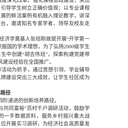
维度深化改革。强化课程思政建设，突出
，引导学生树立正确价值观；以专业课程
发展的鲜活案例有机融入理论教学，讲深
平台，邀请知名专家学者、领导及校友走
经济学奠基人张培刚故居开展“开学第一
报国的学术理想。为了弘扬2000级学生
生中创建“胡吉伟班”，探索构建党建带
风建设经验在全国推广。
田”等活动为抓手，通过思想引领、学业辅导
品牌建设突出三大成效，让学生社区成为
养路径
四阶递进的创新培养路径。
与共同富裕”百村千户调研活动，鼓励学
展的一手数据资料，服务乡村振兴重大战
单位开展实习调研，为经济社会高质量发