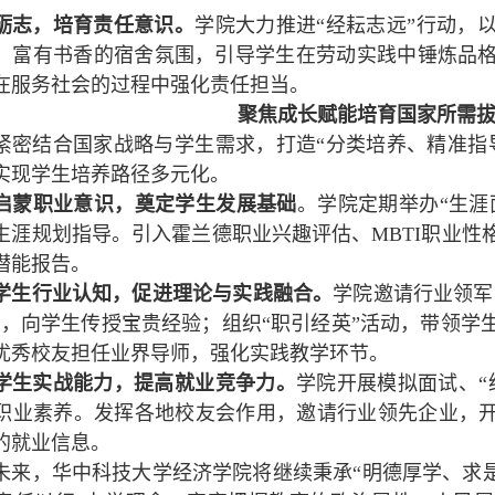
砺志，培育责任意识。
学院大力推进“经耘志远”行动，
、富有书香的宿舍氛围，引导学生在劳动实践中锤炼品
在服务社会的过程中强化责任担当。
聚焦成长赋能培育国家所需
紧密结合国家战略与学生需求，打造“分类培养、精准指
实现学生培养路径多元化。
启蒙职业意识，奠定学生发展基础
。学院定期举办“生涯
生涯规划指导。引入霍兰德职业兴趣评估、MBTI职业性
潜能报告。
学生行业认知，促进理论与实践融合。
学院邀请行业领军
动，向学生传授宝贵经验；组织“职引经英”活动，带领学
优秀校友担任业界导师，强化实践教学环节。
学生实战能力，提高就业竞争力。
学院开展模拟面试、“
职业素养。发挥各地校友会作用，邀请行业领先企业，开
的就业信息。
未来，华中科技大学经济学院将继续秉承“明德厚学、求是