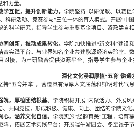
慧和力量。
教学互促，提升创新能力。
学院坚持“以研促教、以赛促
践、科研活动、竞赛参与”三位一体的育人模式。开展“中国
题的科学研究，指导学生参与重要基金项目、咨政建言
协同创新，推动成果转化。
学院加快推进“新文科”建设
结合实践平台。与业界知名企业共建能源经济实验室、
目对接，为产研融合提供资源平台，指导学生参与企业
深化文化浸润厚植“五育”融通
坚持“五育并举”，营造具有深厚人文底蕴和鲜明时代气
强魄，厚植团结根基。
学院积极开展“内聚活力、外展风
与、共同竞技，形成积极、健康、向上、团结的学院文化
润心，涵养文化自信。
学院实施“经韵育美”工程，培育
矩阵，拓展艺术实践平台；开展端午游园会、冬至饺子
。