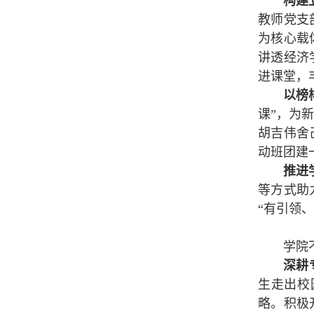
构建
教师党支
为核心载
讲透经济
进课堂，
以榜
课”，为
胡吉伟舍
动班团建
推进
等方式助
“有引领
学院
深耕
生走出校
略。积极