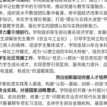
立体化学习矩阵。
学院高度重视教育教学工作，通过3个
部书记在教学中的引领作用，推动党建与教学深度融合
体，组织高水平教授团队集中备课，将中国经济改革与
学知识，夯实学生理论根基；打造“理论与实践大讲堂”
丰富教学资源，强化学生的国情认知与实践创新能力。
样力量引领前行。
学院组织新生前往著名经济学家、发展
新生讲解张先生著作《农业与工业化》，引导学生树立知识
己救人的精神、促进学生集体成才，学院连续24年在本科
一体化工作模式，成为“以德立班的华科大样板”，班风学
学生社区党建工作
。学院以“党员1+1帮扶”“党员责任
力学生成长成才，实现思想引领显效、服务能力提升、
、有温度、有成长”的温暖家园。
突出创新驱动完善人才培
不断拓宽实践育人渠道，构建“认知—基础—创新—创造”
专业实践，对接国家战略需求。
学院组织开展“乡村振兴
园、走向田野，收集“三农”问题和农业农村现代化发
开展暑期专项实习活动，支持学生前往金融机构、基层