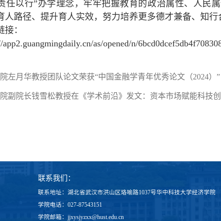
责任以行”办学理念，牢牢把握教育的政治属性、人民
育人路径、提升育人实效，努力培养更多德才兼备、知行
链接：
://app2.guangmingdaily.cn/as/opened/n/6bcd0dcef5db4f7083
院左月华教授团队论文荣获“中国金融学青年优秀论文（2024）”
院副院长钱雪松教授在《学术前沿》发文：资本市场赋能科技创
联系我们：
联系地址：湖北省武汉市洪山区珞喻路1037号华中科技大学经济学院
学院电话：027-87543151
学院邮箱：jjxysjyzxx@hust.edu.cn