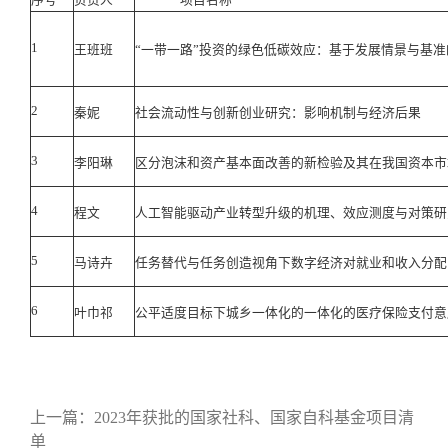
序号
负责人
项目名称
1
王班班
“一带一路”投资的绿色低碳效应：基于发展情景与基
2
秦妮
社会流动性与创新创业研究：影响机制与经济后果
3
李阳琳
区分泡沫和资产基本面改善的新检验及其在我国资本市
4
程文
人工智能驱动产业转型升级的机理、效应测度与对策研
5
马诗卉
任务替代与任务创造视角下数字经济对就业和收入分配
6
叶巾祁
公平适度目标下城乡一体化的一体化的医疗保险支付意
上一篇：
2023年获批的国家社科、国家自科基金项目清
单