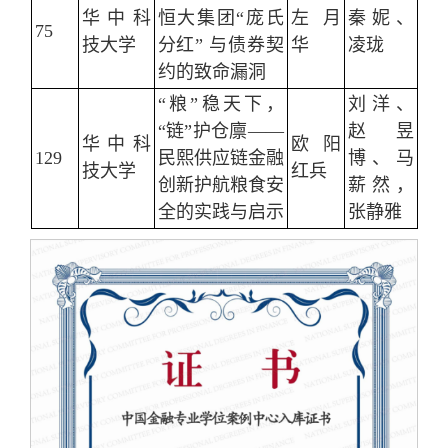
华中科
恒大集团“庞氏
左月
秦妮、
75
技大学
分红” 与债券契
华
凌珑
约的致命漏洞
“粮”稳天下，
刘洋、
“链”护仓廪——
赵昱
华中科
欧阳
129
民熙供应链金融
博、马
技大学
红兵
创新护航粮食安
薪然，
全的实践与启示
张静雅