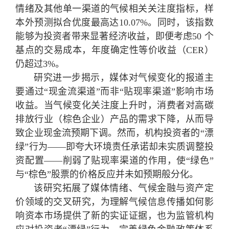
情绪及其他单一渠道的气候相关关注度指标，样
本外预测拟合优度最高达10.07%。同时，该指数
能够为投资者带来显著经济收益，即便考虑50 个
基点的交易成本，年度确定性等价收益（CER）
仍超过3%。
研究进一步揭示，媒体对气候变化的报道主
要通过“现金流渠道”而非“贴现率渠道”影响市场
收益。当气候变化关注度上升时，消费者对高碳
排放行业（棕色企业）产品的需求下降，从而导
致企业现金流预期下调。然而，机构投资者的“漂
绿”行为——即夸大环境责任承诺却未实质调整投
资配置——削弱了贴现率渠道的作用，使“绿色”
与“棕色”股票的价格反应并未如预期般分化。
该研究拓展了媒体情绪、气候金融与资产定
价领域的交叉研究，为理解气候信息传播如何影
响资本市场提供了新的实证证据，也为监管机构