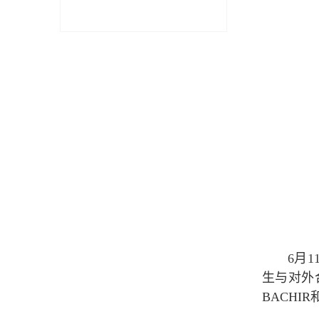
6月
生与对外合
BACH