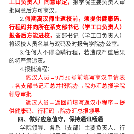
工口负责人）同意审定，
报学院主要负责人审
批同意后方可离汉。
2.
假期离汉师生返校前，须提供健康码、
行程码并向所在系支部书记（学工口负责人）
报备后方能进校，
支部书记（学工口负责人）
将返校人员名单与双码及时报告学院办公室。
3.任何人不得隐瞒行程，若造成严重后果
的将严肃追责。
4.报批流程：
离汉人员
→
9月30号前填写离汉申请表
→
各
支部书记汇总并
报院办
→
院办汇总报学院
领导审批
返汉人员
→返回前填写返汉小程序→提
供健康码、行程码→院办汇总报领导
四、做好应急值守，保持通讯畅通
学院领导、各系（支部）主要负责人、行