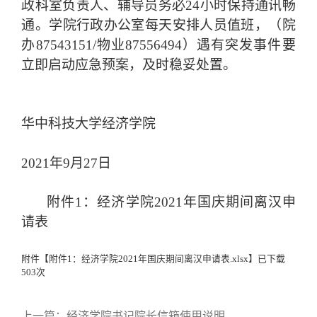
政科室负责人、辅导员务必
24小时保持通讯畅
通。学院行政办公室每天安排人员值班，（院
办87543151/物业87556494）遇有突发事件要
立即启动应急预案，及时稳妥处置。
华中科技大学经济学院
2021年9月2
7
日
附件
1：
经济
学院
2021年国庆期间离汉申
请表
附件【
附件1：经济学院2021年国庆期间离汉申请表.xlsx
】已下载
503
次
上一篇：
经济学院书记院长信箱使用说明