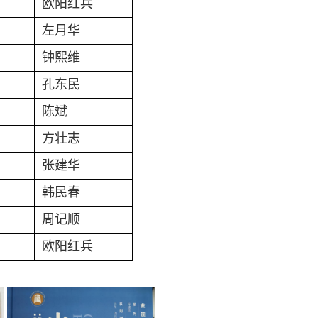
欧阳红兵
左月华
钟熙维
孔东民
陈斌
方壮志
张建华
韩民春
周记顺
欧阳红兵