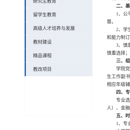
研究生教育
二、基
1
、公
留学生教育
督。
高级人才培养与发展
2
、学
和能力制订
教材建设
3
、慎
慎重选择；
精品课程
三、组
学院
教改项目
生工作副
相应年级辅
四、专
专业
人）、金融
五、时
1
、专