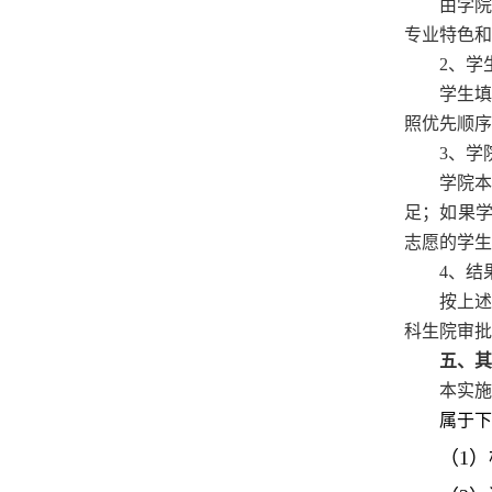
由学
专业特色和
2
、学
学生
照优先顺序
3
、学
学院
足；如果
志愿的学生
4
、结
按上
科生院审批
五、其
本实施
属于下
（
1
）