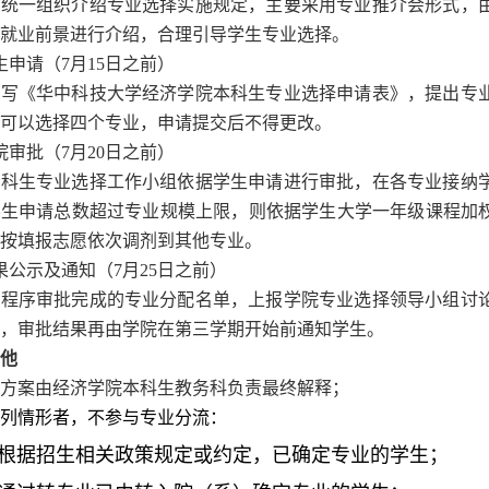
院统一组织介绍专业选择实施规定，主要采用专业推介会形式，
就业前景进行介绍，合理引导学生专业选择。
生申请（
7
月
15
日之前）
填写《华中科技大学经济学院本科生专业选择申请表》，提出专
可以选择四个专业，申请提交后不得更改。
院审批（
7
月
20
日之前）
本科生专业选择工作小组依据学生申请进行审批，在各专业接纳
学生申请总数超过专业规模上限，则依据学生大学一年级课程加
按填报志愿依次调剂到其他专业。
果公示及通知（
7
月
25
日之前）
述程序审批完成的专业分配名单，上报学院专业选择领导小组讨
，审批结果再由学院在第三学期开始前通知学生。
他
方案由经济学院本科生教务科负责最终解释；
列情形者，不参与专业分流：
根据招生相关政策规定或约定，已确定专业的学生；