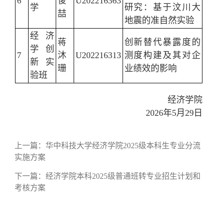
6
俊
U202216363
学
研究：基于汶川大
喆
地震的准自然实验
经济
蒋
创新替代暴露度的
学创
7
沐
U202216313
测度构建及其对企
新实
珊
业绩效的影响
验班
经济学院
2026年5月29日
上一篇：
华中科技大学经济学院2025级本科生专业分流
实施方案
下一篇：
经济学院本科2025级普通班转专业招生计划和
考核方案