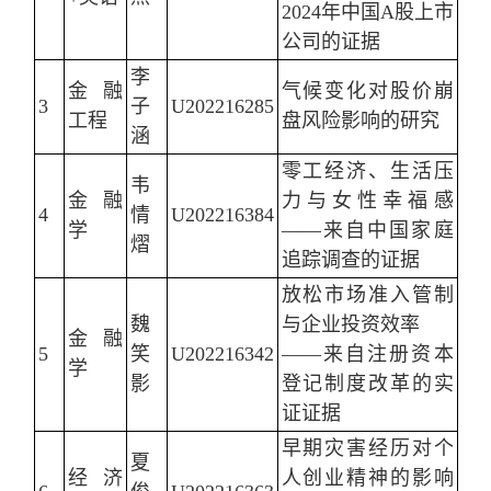
2024年中国A股上市
公司的证据
李
金融
气候变化对股价崩
3
子
U202216285
工程
盘风险影响的研究
涵
零工经济、生活压
韦
金融
力与女性幸福感
4
情
U202216384
学
——来自中国家庭
熠
追踪调查的证据
放松市场准入管制
魏
与企业投资效率
金融
5
笑
U202216342
——来自注册资本
学
影
登记制度改革的实
证证据
早期灾害经历对个
夏
经济
人创业精神的影响