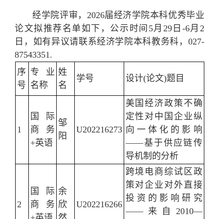
经学院评审，2026届经济学院本科优秀毕业
论文拟推荐名单如下，公示时间5月29日-6月2
日，如有异议请联系经济学院本科教务科，027-
87543351.
序
专业
姓
学号
设计(论文)题目
号
名称
名
美国经济政策不确
国际
定性对中国企业纵
邹
1
商务
U202216273
向一体化的影响
阳
+英语
——基于供应链传
导机制的分析
跨境电商综试区政
策对企业对外直接
国际
余
投资的影响研究
2
商务
欣
U202216266
——来自2010—
+英语
然