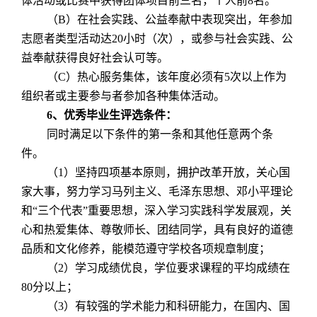
体活动或比赛中获得团体项目前三名，个人前
8
名。
（
B
）在社会实践、公益奉献中表现突出，年参加
志愿者类型活动达
20
小时（次），或参与社会实践、公
益奉献获得良好社会认可等。
（
C
）热心服务集体，该年度必须有
5
次以上作为
组织者或主要参与者参加各种集体活动。
6
、优秀毕业生评选条件：
同时满足以下条件的第一条和其他任意两个条
件。
（
1
）坚持四项基本原则，拥护改革开放，关心国
家大事，努力学习马列主义、毛泽东思想、邓小平理论
和“三个代表”重要思想，深入学习实践科学发展观，关
心和热爱集体、尊敬师长、团结同学，具有良好的道德
品质和文化修养，能模范遵守学校各项规章制度；
（
2
）学习成绩优良，学位要求课程的平均成绩在
80
分以上；
（
3
）有较强的学术能力和科研能力，在国内、国