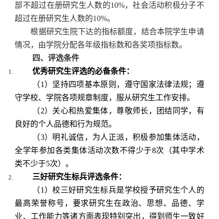
部不超过在册研究生人数的
10%
，社会活动积极分子不
超过在册研究生人数的
10%
。
根据研究生院下达的指标额度，结合本院学生申请
情况，由学院分配各年级指标数和各奖项指标数。
四、评选条件
优秀研究生评选的必备条件：
（
1
）坚持四项基本原则，遵守国家法律法规；遵
守学校、学院各项规章制度，服从研究生工作安排。
（
2
）关心和热爱集体，尊敬师长，团结同学，有
良好的个人品德和行为规范。
（
3
）明礼诚信，为人正派，积极参加集体活动，
全学年参加各类集体活动次数不得少于
8
次（其中学术
类不少于
5
次）。
三好研究生标兵评选条件：
（
1
）校三好研究生标兵是学校授予研究生个人的
最高荣誉称号，要求研究生在政治、思想、品德、学
业、工作能力等诸方面表现特别突出，得到师生一致好