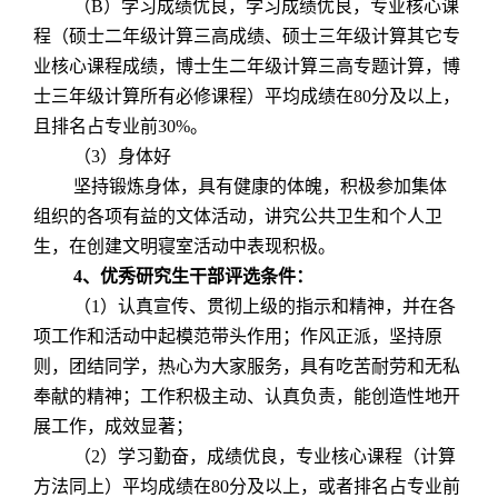
（
B
）学习成绩优良，学习成绩优良，专业核心课
程（硕士二年级计算三高成绩、硕士三年级计算其它专
业核心课程成绩，博士生二年级计算三高专题计算，博
士三年级计算所有必修课程）平均成绩在
80
分及以上，
且排名占专业前
30%
。
（
3
）身体好
坚持锻炼身体，具有健康的体魄，积极参加集体
组织的各项有益的文体活动，讲究公共卫生和个人卫
生，在创建文明寝室活动中表现积极。
4
、优秀研究生干部评选条件：
（
1
）认真宣传、贯彻上级的指示和精神，并在各
项工作和活动中起模范带头作用；作风正派，坚持原
则，团结同学，热心为大家服务，具有吃苦耐劳和无私
奉献的精神；工作积极主动、认真负责，能创造性地开
展工作，成效显著；
（
2
）学习勤奋，成绩优良，专业核心课程（计算
方法同上）平均成绩在
80
分及以上，或者排名占专业前