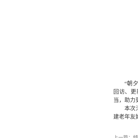
“朝
回访、更
当，助力
本次
建老年友
上一篇：
倾