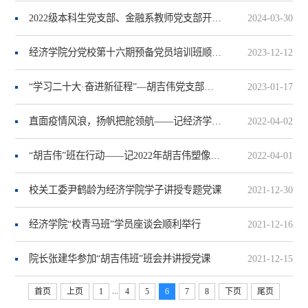
2022级本科生党支部、金融系教师党支部开展3月联合主题党日活动
2024-03-30
经济学院分党校第十六期预备党员培训班顺利召开
2023-12-12
“学习二十大·奋进新征程”—胡吉伟党支部校际学习交流活动举行
2023-01-17
直面疫情风浪，扬帆把舵领航——记经济学院3月学生党支部书记例会
2022-04-02
“胡吉伟”班在行动——记2022年胡吉伟塑像祭扫准备工作
2022-04-01
校关工委尹鹤龄为经济学院学子讲授专题党课
2021-12-30
经济学院“校青马班”学员座谈会顺利举行
2021-12-16
院长张建华参加“胡吉伟班”班会并讲授党课
2021-12-15
...
首页
上页
1
4
5
6
7
8
下页
尾页