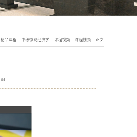
-
精品课程
-
中级微观经济学
-
课程视频
-
课程视频
- 正文
：
64