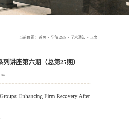
当前位置：
首页
-
学院动态
-
学术通知
- 正文
系列讲座第六期（总第25期）
：
84
 Groups: Enhancing Firm Recovery After
估