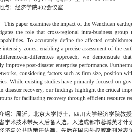
地点：经济学院
402
会议室
：
This paper examines the impact of the Wenchuan earthqu
tigates the role that cross-regional intra-business grou
apabilities. To accurately define the affected establishm
 intensity zones, enabling a precise assessment of the ea
ifference-in-differences approach, we demonstrate that
tly improve post-disaster enterprise performance. Furtherm
etworks, considering factors such as firm size, position wi
es. While existing studies have primarily focused on gov
 in disaster recovery, our findings highlight the critical i
roups for facilitating recovery through efficient resource re
介绍：周沂，北京大学博士，四川大学经济学院教授
省学术技术带头人后备人选，入选成都市蓉城英才计
经济与公共政策评估等。先后在国内外权威期刊发表