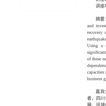
讲座
摘要
and inves
recovery c
earthquake
Using a d
significan
of these n
dependenci
capacities
business g
嘉宾
者，四川
展、环境