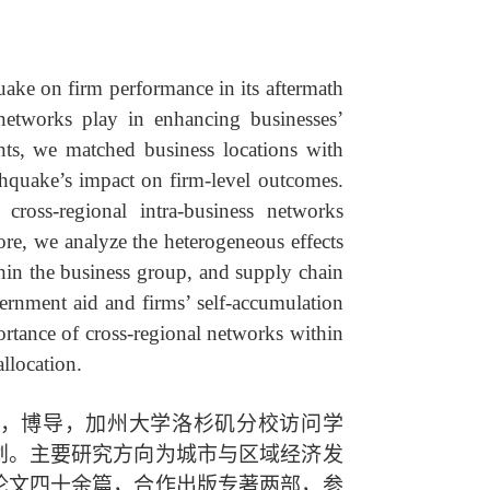
ake on firm performance in its aftermath
p networks play in enhancing businesses’
ents, we matched business locations with
rthquake’s impact on firm-level outcomes.
 cross-regional intra-business networks
ore, we analyze the heterogeneous effects
thin the business group, and supply chain
ernment aid and firms’ self-accumulation
mportance of cross-regional networks within
allocation.
，博导，加州大学洛杉矶分校访问学
划。主要研究方向为城市与区域经济发
论文四十余篇，合作出版专著两部，参