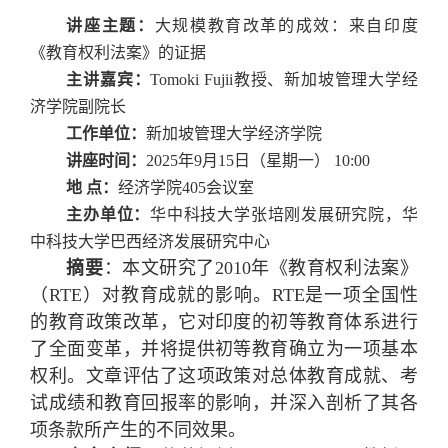
讲座主题：
大规模教育改革的成效：来自印度
《教育权利法案》的证据
主讲嘉宾：
Tomoki Fujii
教授
、新加坡管理大学经
济学院副院长
工作单位：
新加坡管理大学经济学院
讲座时间：
2025
年
9
月
15
日（星期一）
10:00
地
点：
经济学院
405
会议室
主办单位：
华中科技大学张培刚发展研究院，华
中科技大学巴西经济发展研究中心
摘要
：
本文研究了
2010
年《教育权利法案》
（
RTE
）对教育成就的影响。
RTE
是一项全国性
的教育政策改革，它对印度的初等教育体系进行
了全面变革，并将提供初等教育确立为一项基本
权利。文章评估了这项政策对总体教育成就、考
试成绩和教育回报率的影响，并深入剖析了其各
项条款所产生的不同效果。